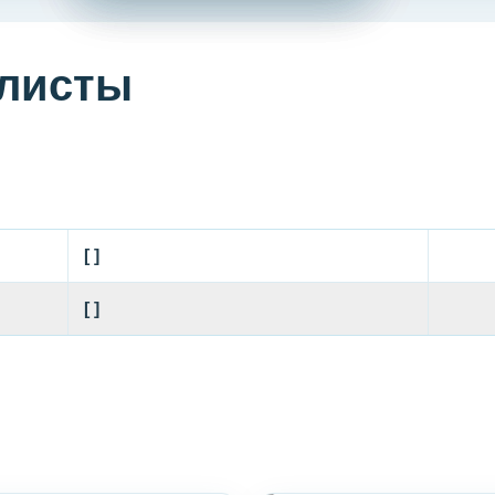
листы
[ ]
[ ]